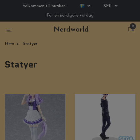
Välkommen till butiken!
SEK
För en nördigare vardag
0
Nerdworld
Hem
Statyer
Statyer