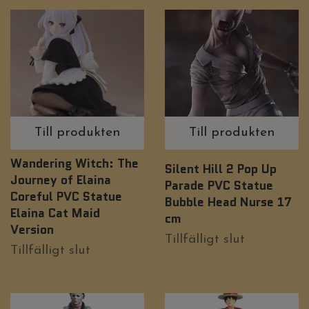
Till produkten
Till produkten
Wandering Witch: The
Silent Hill 2 Pop Up
Journey of Elaina
Parade PVC Statue
Coreful PVC Statue
Bubble Head Nurse 17
Elaina Cat Maid
cm
Version
Tillfälligt slut
Tillfälligt slut