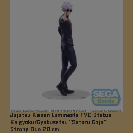
Jujutsu Kaisen Luminasta PVC Statue
S
Kaigyoku/Gyokusetsu "Satoru Gojo"
R
Strong Duo 20 cm
Ti