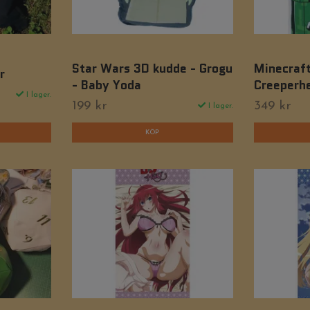
Star Wars 3D kudde - Grogu
Minecraft 
r
- Baby Yoda
Creeperh
I lager.
199 kr
349 kr
I lager.