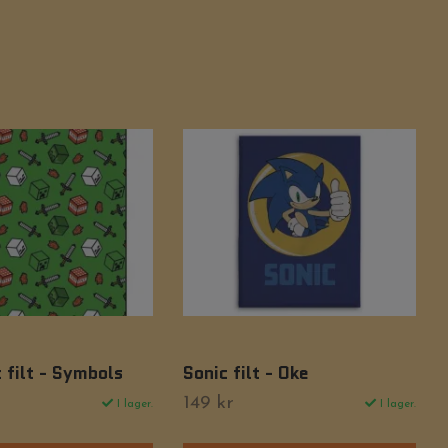
 filt - Symbols
Sonic filt - Oke
149 kr
I lager.
I lager.