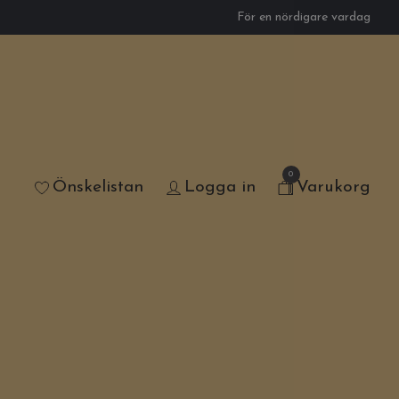
För en nördigare vardag
0
Önskelistan
Logga in
Varukorg