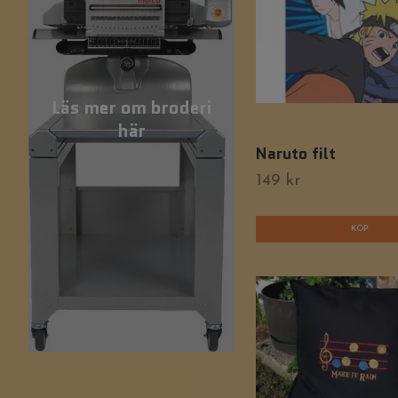
Läs mer om broderi
här
Naruto filt
149 kr