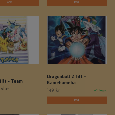
Dragonball Z filt -
ilt - Team
Kamehameha
 slut
149 kr
I lager.