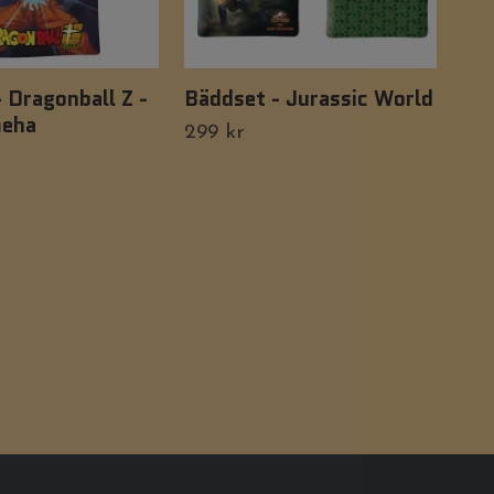
 Dragonball Z -
Bäddset - Jurassic World
One
eha
St
299 kr
249