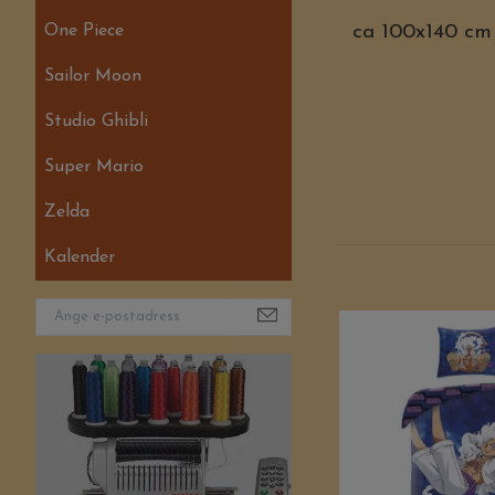
One Piece
ca 100x140 cm
Sailor Moon
Studio Ghibli
Super Mario
Zelda
Kalender