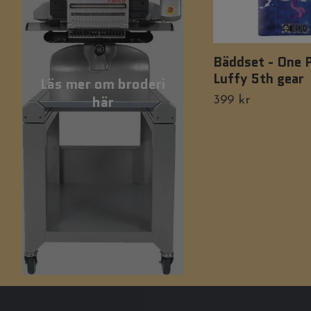
Bäddset - One P
Luffy 5th gear
Läs mer om broderi
här
399 kr