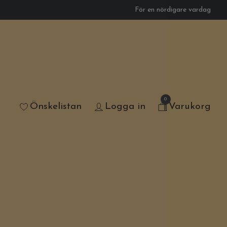
För en nördigare vardag
0
Önskelistan
Logga in
Varukorg