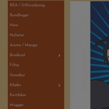
REA / Utförsäljning
Bundlingar
Hem
Nyheter
Anime / Manga
Broderat
Filtar
Gosedjur
Kläder
Kortlekar
Muggar