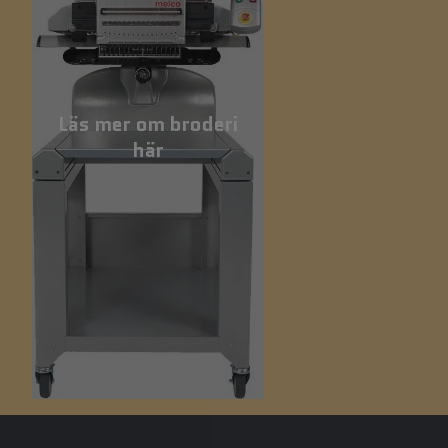
Läs mer om broderi
här