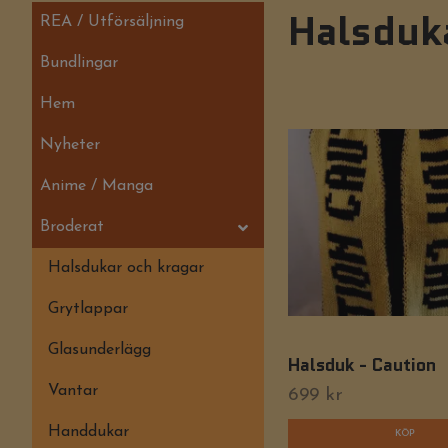
Halsduk
REA / Utförsäljning
Bundlingar
Hem
Nyheter
Anime / Manga
Broderat
Halsdukar och kragar
Grytlappar
Glasunderlägg
Halsduk - Caution
Vantar
699 kr
Handdukar