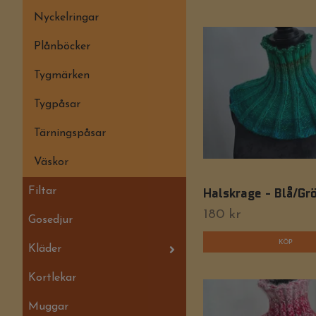
Nyckelringar
Plånböcker
Tygmärken
Tygpåsar
Tärningspåsar
Väskor
Halskrage - Blå/Gr
Filtar
180 kr
Gosedjur
Kläder
Kortlekar
Muggar