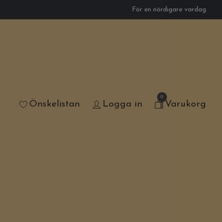
För en nördigare vardag
0
Önskelistan
Logga in
Varukorg