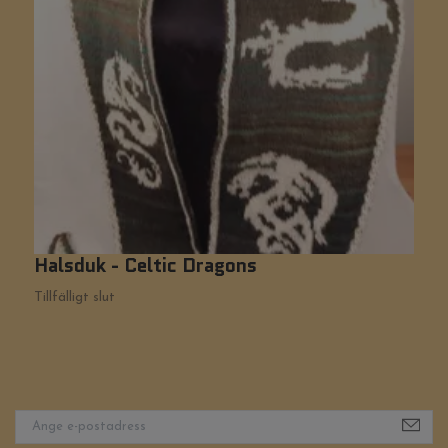
Halsduk - Celtic Dragons
H
6
Tillfälligt slut