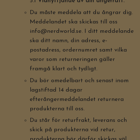
5.1
Vidnyttjande av din ångerrätt:
Du måste meddela att du ångrar dig.
Meddelandet ska skickas till oss
info@nerdworld.se
. I ditt meddelande
ska ditt namn, din adress, e-
postadress, ordernumret samt vilka
varor som returneringen gäller
framgå klart och tydligt.
Du bör omedelbart och senast inom
lagstiftad 14 dagar
efterångermeddelandet returnera
produkterna till oss.
Du står för returfrakt, leverans och
skick på produkterna vid retur,
produkterna bör därför skickas väl