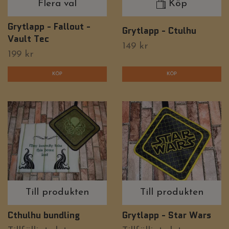
Flera val
Köp
Grytlapp - Fallout -
Grytlapp - Ctulhu
Vault Tec
149 kr
199 kr
KÖP
Till produkten
Till produkten
Cthulhu bundling
Grytlapp - Star Wars