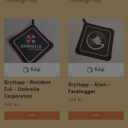
Tillfälligt slut
Tillfälligt slut
Köp
Köp
Grytlapp - Resident
Grytlapp - Alien -
Evil - Umbrella
Facehugger
Corporation
149 kr
149 kr