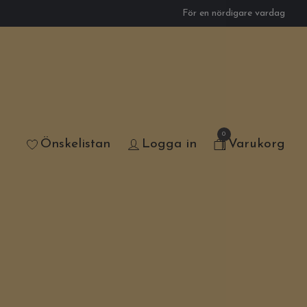
För en nördigare vardag
0
Önskelistan
Logga in
Varukorg