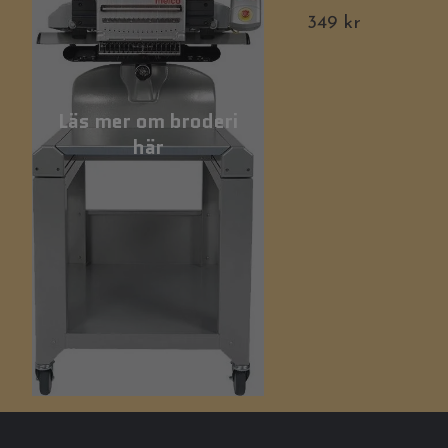
349 kr
Läs mer om broderi
här