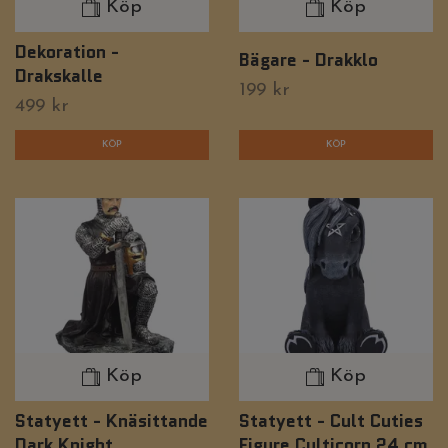
Köp
Köp
Dekoration -
Bägare - Drakklo
Drakskalle
199 kr
499 kr
Köp
Köp
Statyett - Knäsittande
Statyett - Cult Cuties
Dark Knight
Figure Culticorn 24 cm