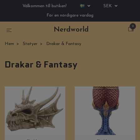
Välkommen till butiken!
SEK
För en nördigare vardag
0
Nerdworld
Hem
Statyer
Drakar & Fantasy
Drakar & Fantasy