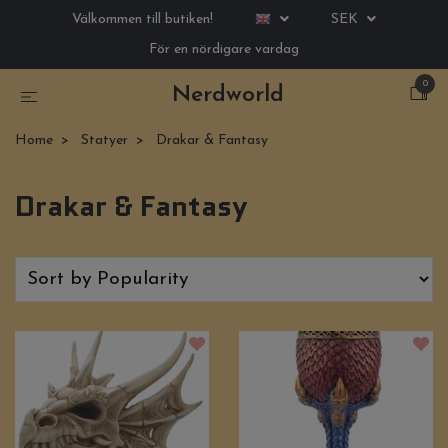
Välkommen till butiken!
SEK
För en nördigare vardag
0
Nerdworld
Home
Statyer
Drakar & Fantasy
Drakar & Fantasy