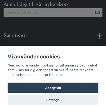
Anmäl dig till vår nyhetsbrev
Kundtjänst
Fotmeny
Vi använder cookies
Social Media
Nerdworld använder cookies för att anpassa det innehåll
som visas för dig och för att du ska få bästa tänkbara
upplevelse när du handlar hos oss.
Accept all
© 2026 Nerdworld
Settings