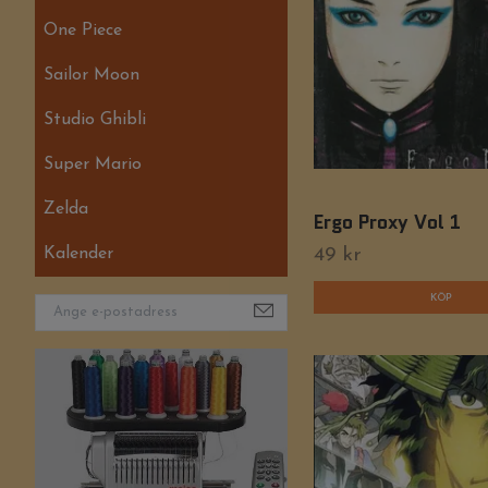
One Piece
Sailor Moon
Studio Ghibli
Super Mario
Zelda
Ergo Proxy Vol 1
Kalender
49 kr