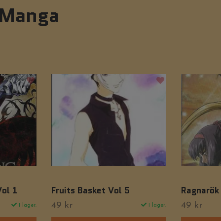
 Manga
Vol 1
Fruits Basket Vol 5
Ragnarök
49 kr
49 kr
I lager.
I lager.