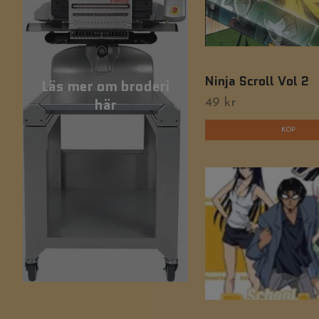
Ninja Scroll Vol 2
Läs mer om broderi
här
49 kr