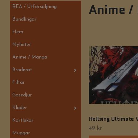
Anime /
REA / Utförsäljning
Bundlingar
Hem
Nyheter
Anime / Manga
Broderat
Filtar
Gosedjur
Kläder
Hellsing Ultimate 
Kortlekar
49 kr
Muggar