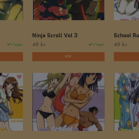
Ninja Scroll Vol 3
School R
49 kr
49 kr
I lager.
I lager.