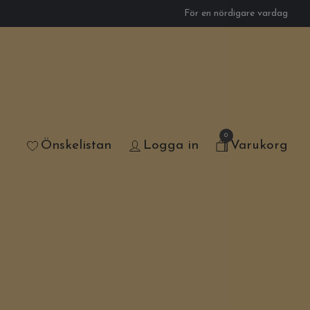
För en nördigare vardag
0
Önskelistan
Logga in
Varukorg