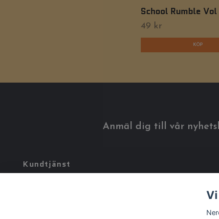
School Rumble Vol
49 kr
Anmäl dig till vår nyhets
Kundtjänst
Tveka inte att kontakta oss på
info@nerdworld.se
Vi
Ner