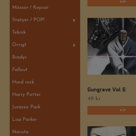
Mössor / Kepsar
Statyer / POP!
Teknik
Övrigt
Brodyr
Fallout
Hard rock
Gungrave Vol 6
Harry Potter
49 kr
Jurassic Park
Lisa Parker
Naruto