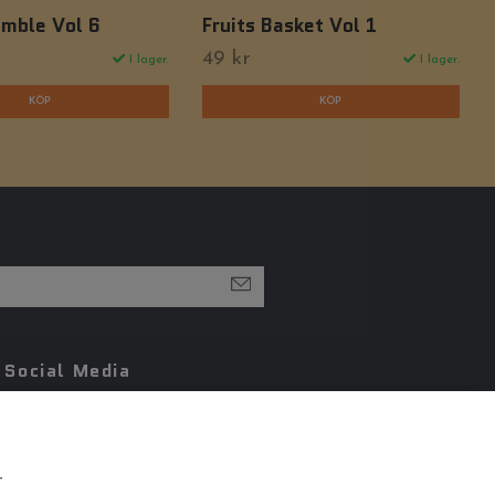
umble Vol 6
Fruits Basket Vol 1
49 kr
I lager.
I lager.
Social Media
Facebook
Instagram
r
Pinterest