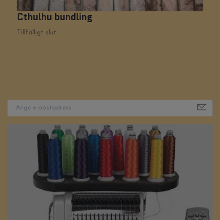
Cthulhu bundling
G
Tillfälligt slut
Ti