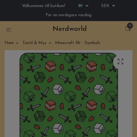
Välkommen till butiken!
SEK
För en nördigare vardag
0
Nerdworld
Hem
Textil & Mys
Minecraft filt - Symbols