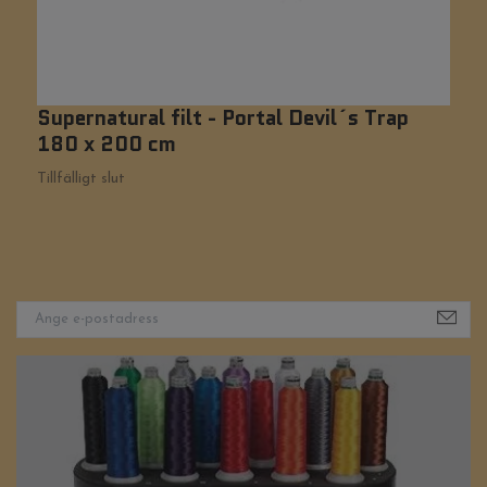
Supernatural filt - Portal Devil´s Trap
B
180 x 200 cm
Ti
Tillfälligt slut