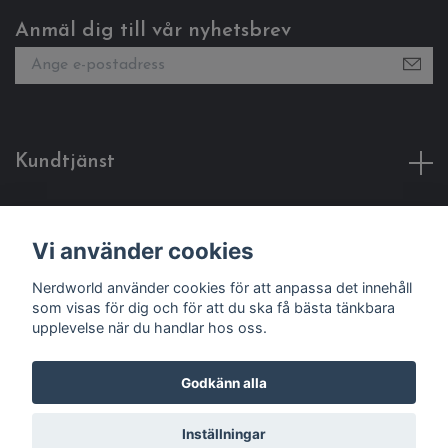
Anmäl dig till vår nyhetsbrev
Kundtjänst
Fotmeny
Vi använder cookies
Sociala medier
Nerdworld använder cookies för att anpassa det innehåll
som visas för dig och för att du ska få bästa tänkbara
upplevelse när du handlar hos oss.
Godkänn alla
© 2026 Nerdworld
Inställningar