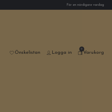
För en nördigare vardag
0
Önskelistan
Logga in
Varukorg