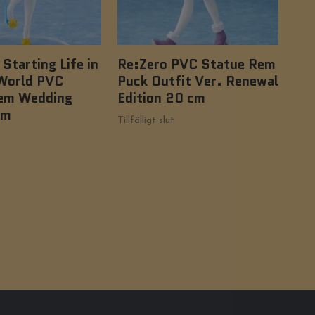
 Starting Life in
Re:Zero PVC Statue Rem
Wa
World PVC
Puck Outfit Ver. Renewal
Fig
em Wedding
Edition 20 cm
Int
cm
399
Tillfälligt slut