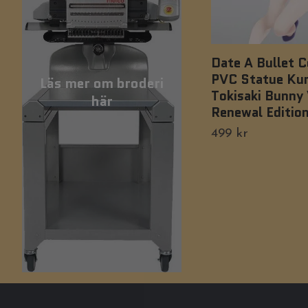
Date A Bullet C
PVC Statue Ku
Läs mer om broderi
Tokisaki Bunny 
här
Renewal Editio
499 kr