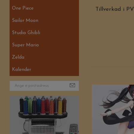
One Piece
Tillverkad i P
Sailor Moon
Studio Ghibli
Super Mario
Zelda
Kalender