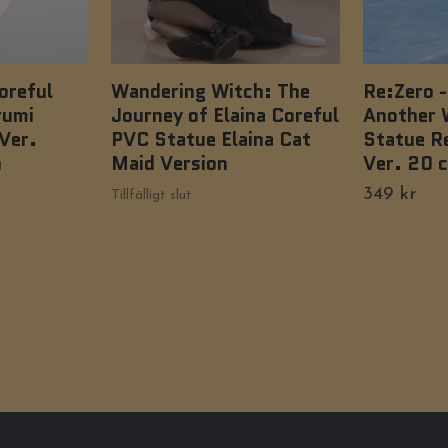
oreful
Wandering Witch: The
Re:Zero -
rumi
Journey of Elaina Coreful
Another 
Ver.
PVC Statue Elaina Cat
Statue R
n
Maid Version
Ver. 20 
349 kr
Tillfälligt slut