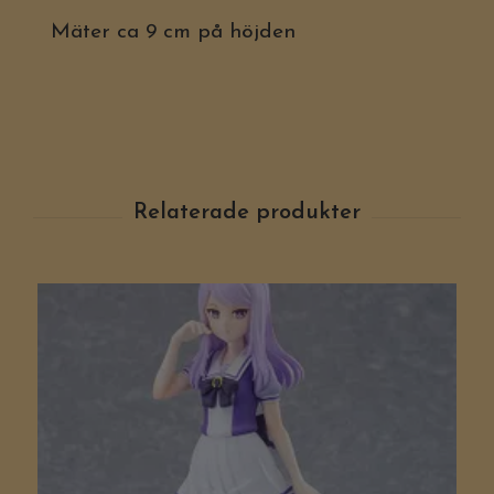
Mäter ca 9 cm på höjden