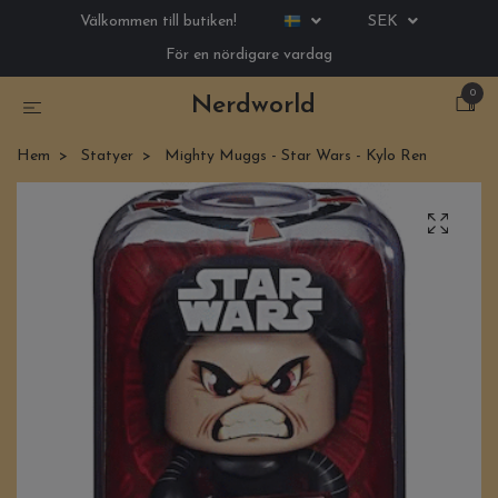
Välkommen till butiken!
SEK
För en nördigare vardag
0
Nerdworld
Hem
Statyer
Mighty Muggs - Star Wars - Kylo Ren