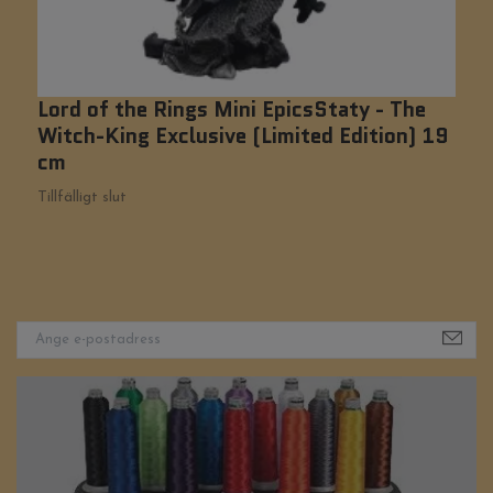
Lord of the Rings Mini EpicsStaty - The
H
Witch-King Exclusive (Limited Edition) 19
S
cm
Tillfälligt slut
Ti