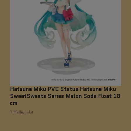
Hatsune Miku PVC Statue Hatsune Miku
H
SweetSweets Series Melon Soda Float 18
M
cm
Ti
Tillfälligt slut