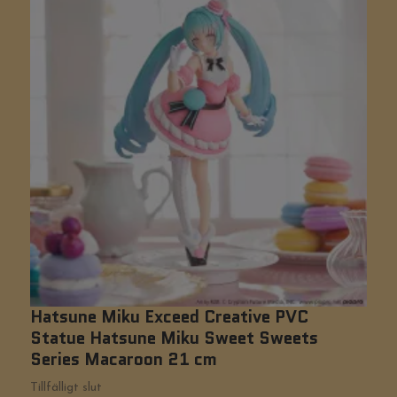
Hatsune Miku Exceed Creative PVC
H
Statue Hatsune Miku Sweet Sweets
S
Series Macaroon 21 cm
Ti
Tillfälligt slut