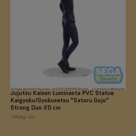
Jujutsu Kaisen Luminasta PVC Statue
R
Kaigyoku/Gyokusetsu "Satoru Gojo"
C
Strong Duo 20 cm
Ti
Tillfälligt slut