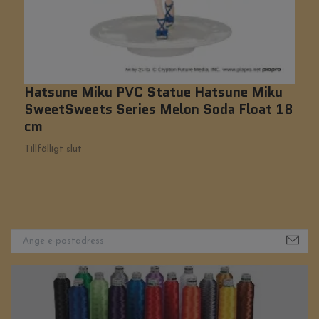
Hatsune Miku PVC Statue Hatsune Miku
R
SweetSweets Series Melon Soda Float 18
C
cm
Ti
Tillfälligt slut