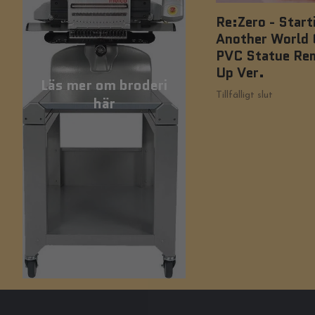
Re:Zero - Starti
Another World 
PVC Statue Re
Up Ver.
Läs mer om broderi
Tillfälligt slut
här