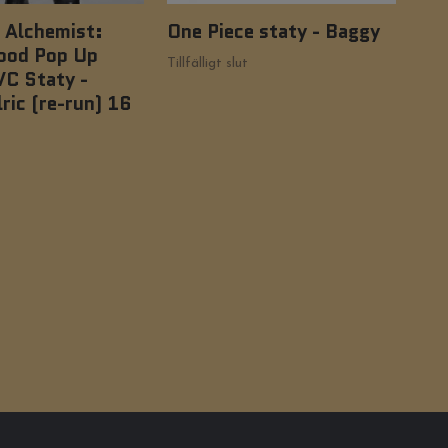
 Alchemist:
One Piece staty - Baggy
Ter
ood Pop Up
Fig
Tillfälligt slut
VC Staty -
499
ric (re-run) 16