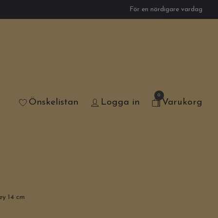
För en nördigare vardag
0
Önskelistan
Logga in
Varukorg
ey 14 cm