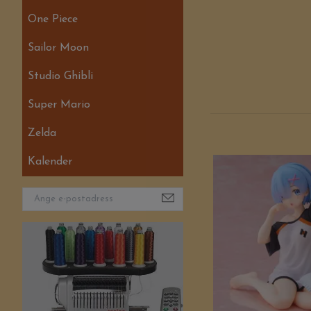
One Piece
Sailor Moon
Studio Ghibli
Super Mario
Zelda
Kalender