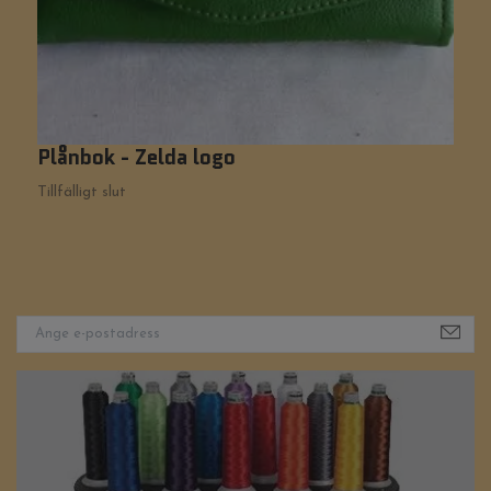
Plånbok - Zelda logo
P
Tillfälligt slut
2