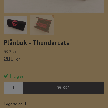
Plånbok - Thundercats
399 kr
200 kr
I lager.
KÖP
Lagersaldo:
1