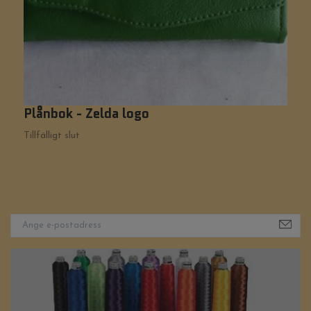
Plånbok - Zelda logo
P
Tillfälligt slut
3