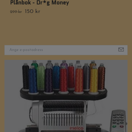
Plånbok - Dr*g Money
P
150 kr
299 kr
3