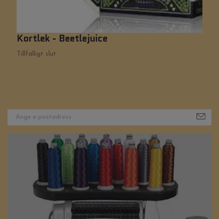
Kortlek - Beetlejuice
L
1
Tillfälligt slut