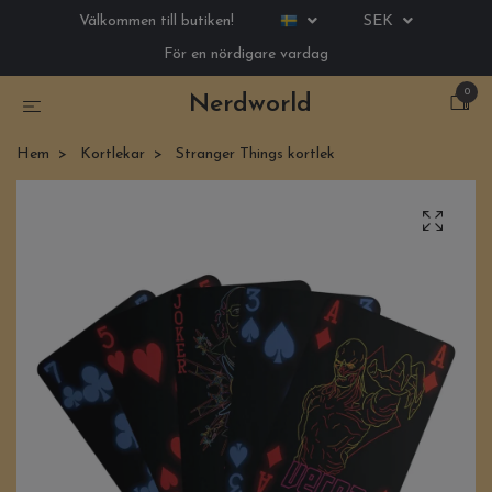
Välkommen till butiken!
SEK
För en nördigare vardag
0
Nerdworld
Hem
Kortlekar
Stranger Things kortlek