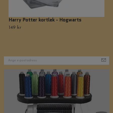
Harry Potter kortlek - Hogwarts
D
149 kr
Ti