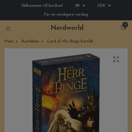
Välkommen till butiken!
SEK
För en nördigare vardag
0
Nerdworld
Hem
Kortlekar
Lord of the Rings kortlek