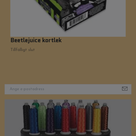
Beetlejuice kortlek
K
1
Tillfälligt slut