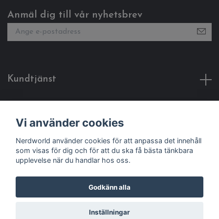
Anmäl dig till vår nyhetsbrev
Kundtjänst
Fotmeny
Vi använder cookies
Sociala medier
Nerdworld använder cookies för att anpassa det innehåll
som visas för dig och för att du ska få bästa tänkbara
upplevelse när du handlar hos oss.
Godkänn alla
© 2026 Nerdworld
Inställningar