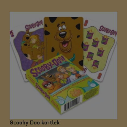
Scooby Doo kortlek
A