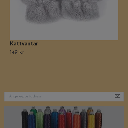
Kattvantar
F
P
149 kr
9