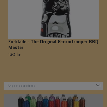
Förkläde - The Original Stormtrooper BBQ
F
Master
1
130 kr