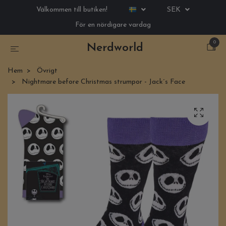
Välkommen till butiken!
SEK
För en nördigare vardag
0
Nerdworld
Hem
Övrigt
Nightmare before Christmas strumpor - Jack´s Face