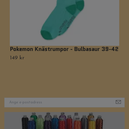
Pokemon Knästrumpor - Bulbasaur 39-42
B
149 kr
9