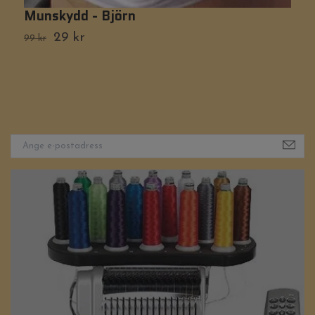
Munskydd - Björn
F
29 kr
9
99 kr