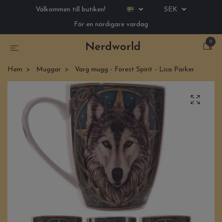
Välkommen till butiken!
SEK
För en nördigare vardag
0
Nerdworld
Hem
Muggar
Varg mugg - Forest Spirit - Lisa Parker