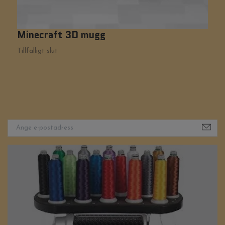
Minecraft 3D mugg
H
Tillfälligt slut
Ti