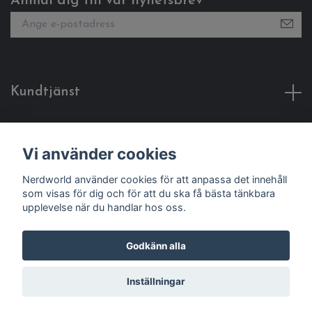
Anmäl dig till vår nyhetsbrev
Kundtjänst
Fotmeny
Vi använder cookies
Sociala medier
Nerdworld använder cookies för att anpassa det innehåll
som visas för dig och för att du ska få bästa tänkbara
upplevelse när du handlar hos oss.
Godkänn alla
© 2026 Nerdworld
Inställningar