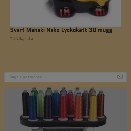
Svart Maneki Neko Lyckokatt 3D mugg
A
Tillfälligt slut
Ti