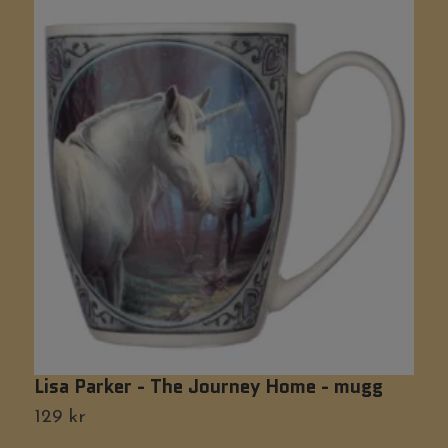
Lisa Parker - The Journey Home - mugg
S
129 kr
Ti