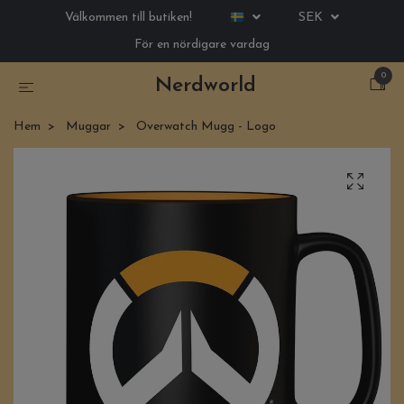
Välkommen till butiken!
SEK
För en nördigare vardag
0
Nerdworld
Hem
Muggar
Overwatch Mugg - Logo