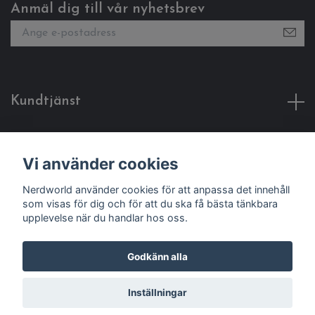
Anmäl dig till vår nyhetsbrev
Kundtjänst
Fotmeny
Vi använder cookies
Sociala medier
Nerdworld använder cookies för att anpassa det innehåll
som visas för dig och för att du ska få bästa tänkbara
upplevelse när du handlar hos oss.
Godkänn alla
© 2026 Nerdworld
Inställningar