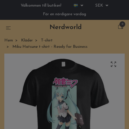
Välkommen till butiken!
SEK
För en nördigare vardag
0
Nerdworld
Hem
Kläder
T-shirt
Miku Hatsune t-shirt - Ready for Business