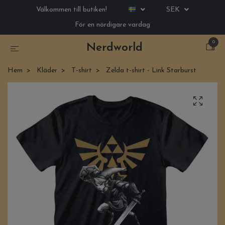
Välkommen till butiken!
SEK
För en nördigare vardag
0
Nerdworld
Hem
Kläder
T-shirt
Zelda t-shirt - Link Starburst