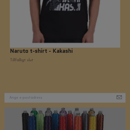
Naruto t-shirt - Kakashi
R
2
Tillfälligt slut