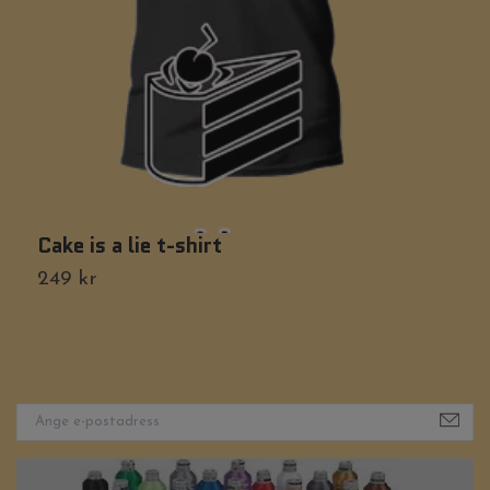
Cake is a lie t-shirt
G
249 kr
2