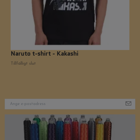
Naruto t-shirt - Kakashi
W
Tillfälligt slut
Ti