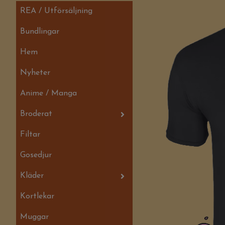
REA / Utförsäljning
Bundlingar
Hem
Nyheter
Anime / Manga
Broderat
Filtar
Gosedjur
Kläder
Kortlekar
Muggar