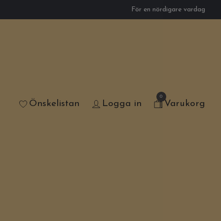
För en nördigare vardag
0
Önskelistan
Logga in
Varukorg