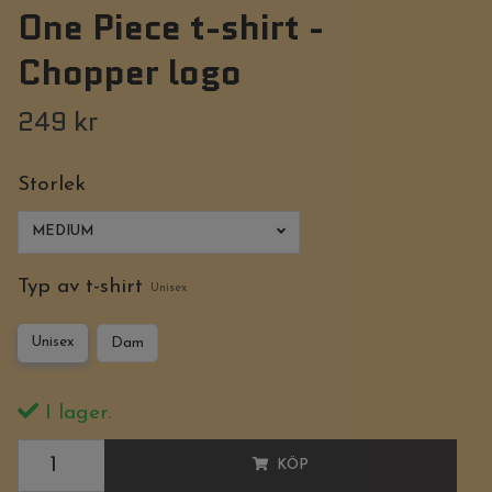
One Piece t-shirt -
Chopper logo
249 kr
Storlek
MEDIUM
Typ av t-shirt
Unisex
Unisex
Dam
I lager.
KÖP