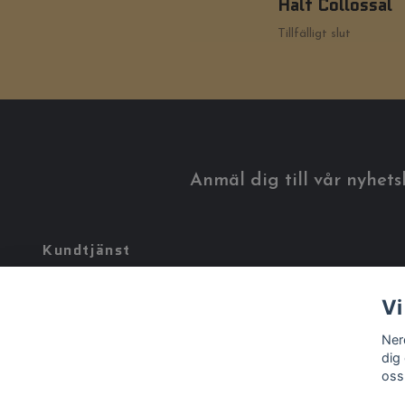
Half Collossal
Tillfälligt slut
Anmäl dig till vår nyhets
Kundtjänst
Tveka inte att kontakta oss på
info@nerdworld.se
Vi
Ner
dig
oss