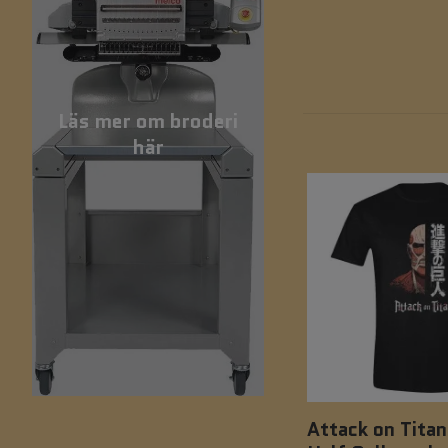
Läs mer om broderi
här
Attack on Titan