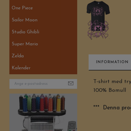
One Piece
Sailor Moon
Studio Ghibli
Super Mario
Zelda
INFORMATION
Kalender
T-shirt med try
100% Bomull
*** Denna prod