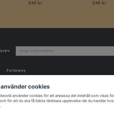
249 kr
249 kr
brev
Fotmeny
Kontakt
 använder cookies
Köpvillkor
dworld använder cookies för att anpassa det innehåll som visas fö
Storleksguide
 och för att du ska få bästa tänkbara upplevelse när du handlar hos
.