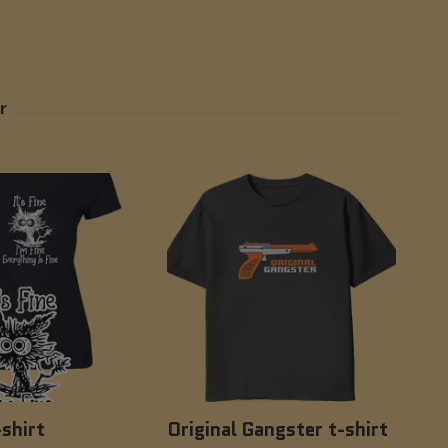
-shirt
Original Gangster t-shirt
Ste