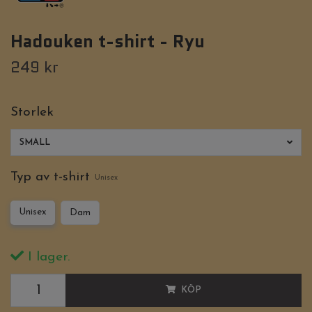
Hadouken t-shirt - Ryu
249 kr
Storlek
SMALL
Typ av t-shirt
Unisex
Unisex
Dam
I lager.
KÖP