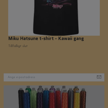
Miku Hatsune t-shirt - Kawaii gang
M
Tillfälligt slut
Ti