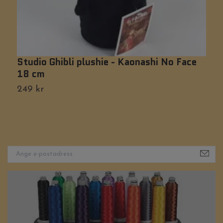
Studio Ghibli plushie - Kaonashi No Face
S
18 cm
2
249 kr