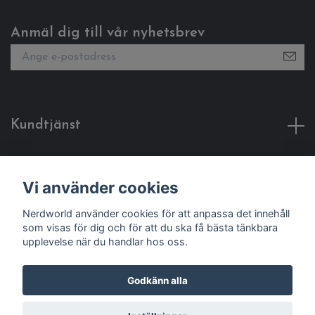
Anmäl dig till vår nyhetsbrev
Kundtjänst
Fotmeny
Vi använder cookies
Sociala medier
Nerdworld använder cookies för att anpassa det innehåll
som visas för dig och för att du ska få bästa tänkbara
upplevelse när du handlar hos oss.
Godkänn alla
© 2026 Nerdworld