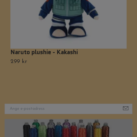
Naruto plushie - Kakashi
S
K
299 kr
2