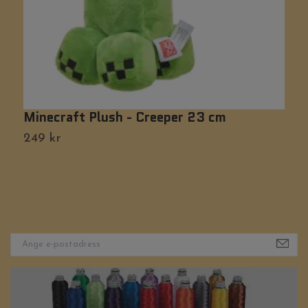
Minecraft Plush - Creeper 23 cm
N
249 kr
3